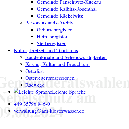
Gemeinde Panschwitz-Kuckau
Gemeinde Ralbitz-Rosenthal
Gemeinde Räckelwitz
Personenstands-Archiv
Geburtenregister
Heiratsregister
Sterberegister
Kultur, Freizeit und Tourismus
Baudenkmale und Sehenswürdigkeiten
Kirche, Kultur und Brauchtum
Osterfest
Gemeinderatswahle
Osterreiterprozessionen
Radwege
Nebelschütz am
Leichte Sprache
+49 35796 946-0
09.06.2024
verwaltung@am-klosterwasser.de